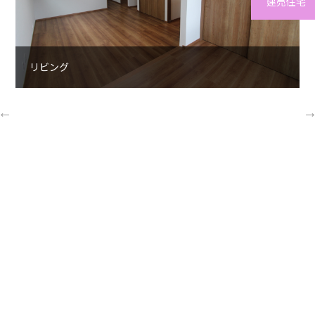
建売住宅
リビング
revious
Nex